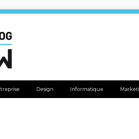
e la Mediama
treprise
Design
Informatique
Market